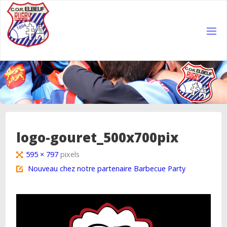
Skip
to
content
COR
ELBEUF
RUGBY
logo-gouret_500x700pix
Full
595 × 797
pixels
size
Nouveau chez notre partenaire Barbecue Party