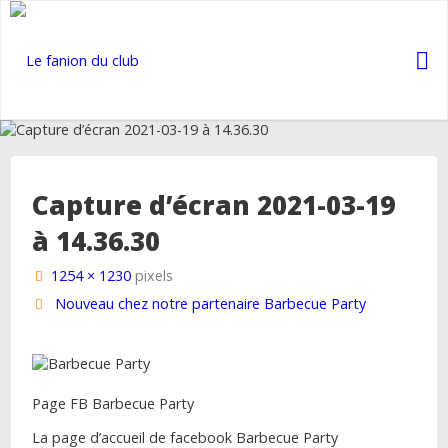
Skip
to
content
COR
ELBEUF
RUGBY
Capture d’écran 2021-03-19
à 14.36.30
Full
1254 × 1230
pixels
size
Nouveau chez notre partenaire Barbecue Party
Page FB Barbecue Party
La page d’accueil de facebook Barbecue Party