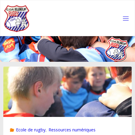
Skip
to
content
COR
ELBEUF
RUGBY
Ecole de rugby
,
Ressources numériques