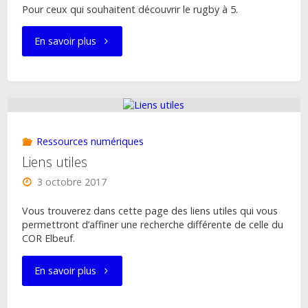
Pour ceux qui souhaitent découvrir le rugby à 5.
"Ressources
En savoir plus
rugby
à
5"
Ressources numériques
Liens utiles
3 octobre 2017
Vous trouverez dans cette page des liens utiles qui vous
permettront d’affiner une recherche différente de celle du
COR Elbeuf.
"Liens
En savoir plus
utiles"