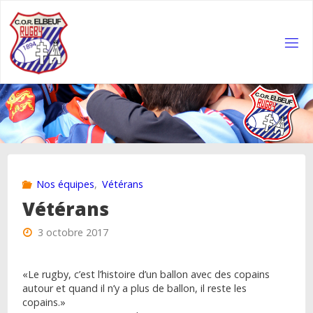
Skip
to
content
COR
ELBEUF
RUGBY
Nos équipes
,
Vétérans
Vétérans
3 octobre 2017
«Le rugby, c’est l’histoire d’un ballon avec des copains
autour et quand il n’y a plus de ballon, il reste les
copains.»