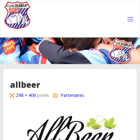
Skip
to
content
COR
ELBEUF
RUGBY
allbeer
Full
298 × 406
pixels
Partenaires
size